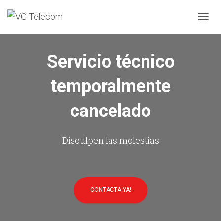
C
A
M
B
Servicio técnico
I
A
temporalmente
R
M
O
cancelado
D
O
D
E
Disculpen las molestias
N
A
V
E
G
CONTACTA YA!
A
C
I