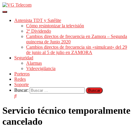
Cambiar
modo
Antenista TDT y Satélite
de
Cómo resintonizar la televisión
navegación
2º Dividendo
Cambios directos de frecuencia en Zamora – Segunda
quincena de Junio 2020
Cambios directos de frecuencia sin «simulcast» del 29
de junio al 5 de julio en ZAMORA
Seguridad
Alarmas
Videovigilancia
Porteros
Redes
Soporte
Buscar:
Servicio técnico temporalmente
cancelado