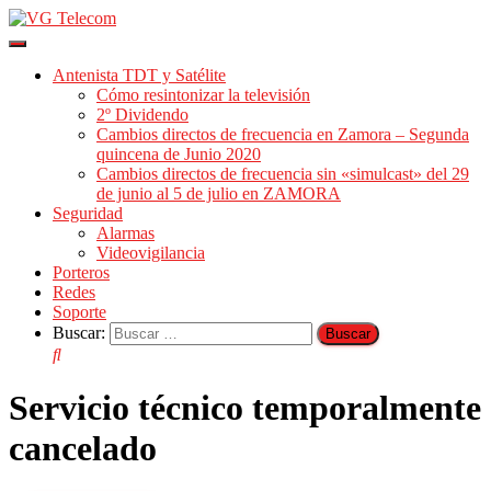
Cambiar
modo
Antenista TDT y Satélite
de
Cómo resintonizar la televisión
navegación
2º Dividendo
Cambios directos de frecuencia en Zamora – Segunda
quincena de Junio 2020
Cambios directos de frecuencia sin «simulcast» del 29
de junio al 5 de julio en ZAMORA
Seguridad
Alarmas
Videovigilancia
Porteros
Redes
Soporte
Buscar:
Servicio técnico temporalmente
cancelado