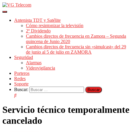
Cambiar
modo
Antenista TDT y Satélite
de
Cómo resintonizar la televisión
navegación
2º Dividendo
Cambios directos de frecuencia en Zamora – Segunda
quincena de Junio 2020
Cambios directos de frecuencia sin «simulcast» del 29
de junio al 5 de julio en ZAMORA
Seguridad
Alarmas
Videovigilancia
Porteros
Redes
Soporte
Buscar:
Servicio técnico temporalmente
cancelado