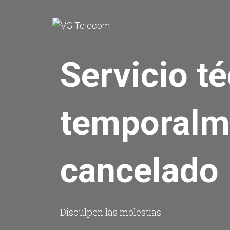
Servicio t
temporalm
cancelado
Disculpen las molestias