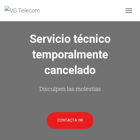
C
A
M
B
Servicio técnico
I
A
temporalmente
R
M
O
cancelado
D
O
D
E
Disculpen las molestias
N
A
V
E
G
CONTACTA YA!
A
C
I