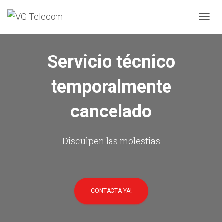
C
A
M
B
Servicio técnico
I
A
temporalmente
R
M
O
cancelado
D
O
D
E
Disculpen las molestias
N
A
V
E
G
CONTACTA YA!
A
C
I