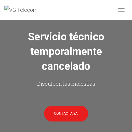
C
A
M
B
Servicio técnico
I
A
temporalmente
R
M
O
cancelado
D
O
D
E
Disculpen las molestias
N
A
V
E
G
CONTACTA YA!
A
C
I