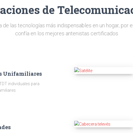
laciones de Telecomunica
a de las tecnologías más indispensables en un hogar, por e
confía en los mejores antenistas certificados
s Unifamiliares
TDT individuales para
amiliares
ades