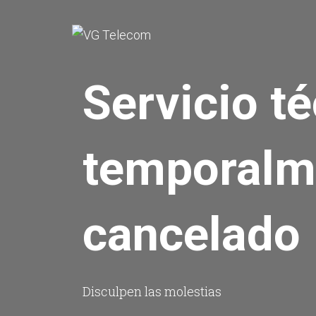
Servicio t
temporalm
cancelado
Disculpen las molestias