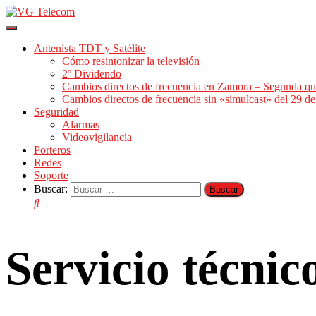
Cambiar
modo
Antenista TDT y Satélite
de
Cómo resintonizar la televisión
navegación
2º Dividendo
Cambios directos de frecuencia en Zamora – Segunda qu
Cambios directos de frecuencia sin «simulcast» del 29 
Seguridad
Alarmas
Videovigilancia
Porteros
Redes
Soporte
Buscar:
Servicio técni