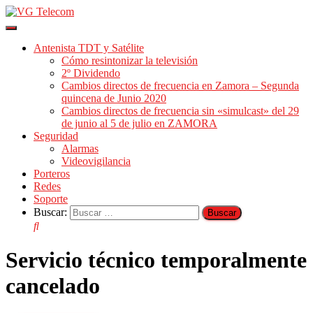
Cambiar
modo
Antenista TDT y Satélite
de
Cómo resintonizar la televisión
navegación
2º Dividendo
Cambios directos de frecuencia en Zamora – Segunda
quincena de Junio 2020
Cambios directos de frecuencia sin «simulcast» del 29
de junio al 5 de julio en ZAMORA
Seguridad
Alarmas
Videovigilancia
Porteros
Redes
Soporte
Buscar:
Servicio técnico temporalmente
cancelado