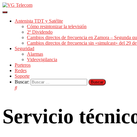
Cambiar
modo
Antenista TDT y Satélite
de
Cómo resintonizar la televisión
navegación
2º Dividendo
Cambios directos de frecuencia en Zamora – Segunda qu
Cambios directos de frecuencia sin «simulcast» del 29 
Seguridad
Alarmas
Videovigilancia
Porteros
Redes
Soporte
Buscar:
Servicio técni