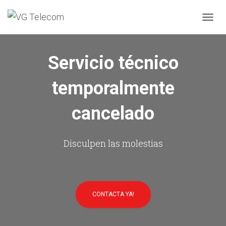
C
A
M
B
Servicio técnico
I
A
temporalmente
R
M
O
cancelado
D
O
D
E
Disculpen las molestias
N
A
V
E
G
CONTACTA YA!
A
C
I