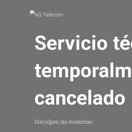
Servicio t
temporalm
cancelado
Disculpen las molestias