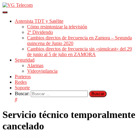
Cambiar
modo
Antenista TDT y Satélite
de
Cómo resintonizar la televisión
navegación
2º Dividendo
Cambios directos de frecuencia en Zamora – Segunda
quincena de Junio 2020
Cambios directos de frecuencia sin «simulcast» del 29
de junio al 5 de julio en ZAMORA
Seguridad
Alarmas
Videovigilancia
Porteros
Redes
Soporte
Buscar:
Servicio técnico temporalmente
cancelado