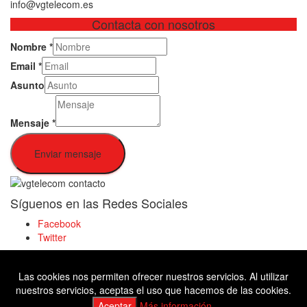
info@vgtelecom.es
Contacta con nosotros
Nombre
*
Email
*
Asunto
Mensaje
*
Enviar mensaje
Síguenos en las Redes Sociales
Facebook
Twitter
Las cookies nos permiten ofrecer nuestros servicios. Al utilizar
Facebook
nuestros servicios, aceptas el uso que hacemos de las cookies.
Twitter
Aceptar
Más información.