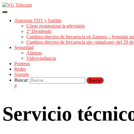
Cambiar
modo
Antenista TDT y Satélite
de
Cómo resintonizar la televisión
navegación
2º Dividendo
Cambios directos de frecuencia en Zamora – Segunda qu
Cambios directos de frecuencia sin «simulcast» del 29 
Seguridad
Alarmas
Videovigilancia
Porteros
Redes
Soporte
Buscar:
Servicio técni