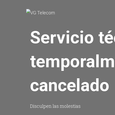
Servicio t
temporalm
cancelado
Disculpen las molestias