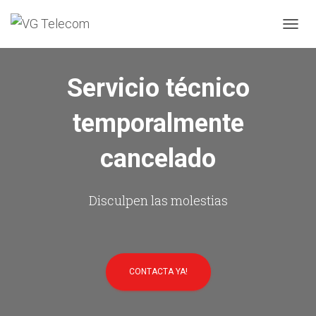
C
A
M
B
Servicio técnico
I
A
temporalmente
R
M
O
cancelado
D
O
D
E
Disculpen las molestias
N
A
V
E
G
CONTACTA YA!
A
C
I