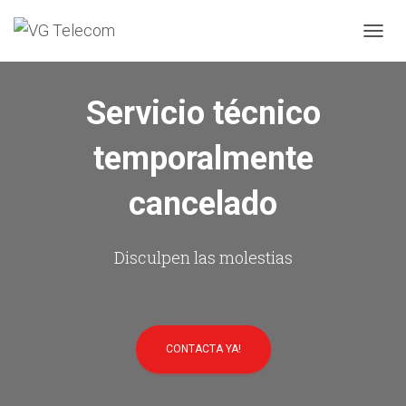
C
A
M
B
Servicio técnico
I
A
temporalmente
R
M
O
cancelado
D
O
D
E
Disculpen las molestias
N
A
V
E
G
CONTACTA YA!
A
C
I