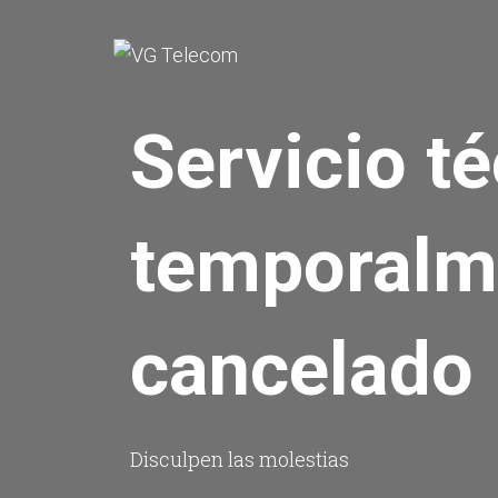
Servicio t
temporalm
cancelado
Disculpen las molestias