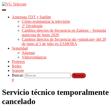
Cambiar
modo
Antenista TDT y Satélite
de
Cómo resintonizar la televisión
navegación
2º Dividendo
Cambios directos de frecuencia en Zamora – Segunda
quincena de Junio 2020
Cambios directos de frecuencia sin «simulcast» del 29
de junio al 5 de julio en ZAMORA
Seguridad
Alarmas
Videovigilancia
Porteros
Redes
Soporte
Buscar:
Servicio técnico temporalmente
cancelado