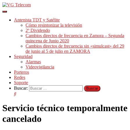
Cambiar
modo
Antenista TDT y Satélite
de
Cómo resintonizar la televisión
navegación
2º Dividendo
Cambios directos de frecuencia en Zamora – Segunda
quincena de Junio 2020
Cambios directos de frecuencia sin «simulcast» del 29
de junio al 5 de julio en ZAMORA
Seguridad
Alarmas
Videovigilancia
Porteros
Redes
Soporte
Buscar:
Servicio técnico temporalmente
cancelado