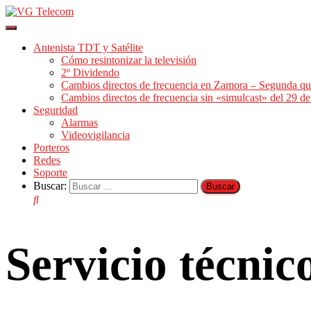
Cambiar
modo
Antenista TDT y Satélite
de
Cómo resintonizar la televisión
navegación
2º Dividendo
Cambios directos de frecuencia en Zamora – Segunda qu
Cambios directos de frecuencia sin «simulcast» del 29 
Seguridad
Alarmas
Videovigilancia
Porteros
Redes
Soporte
Buscar:
Servicio técni