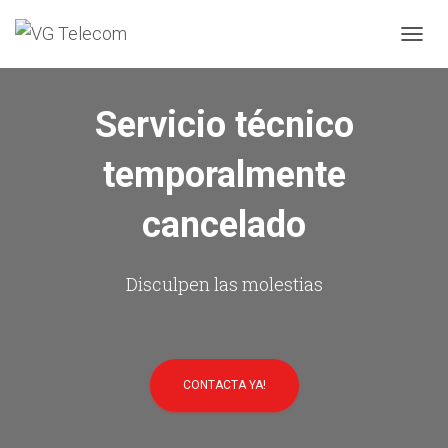
C
A
M
B
Servicio técnico
I
A
temporalmente
R
M
O
cancelado
D
O
D
E
Disculpen las molestias
N
A
V
E
G
CONTACTA YA!
A
C
I