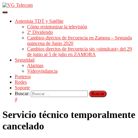
Cambiar
modo
Antenista TDT y Satélite
de
Cómo resintonizar la televisión
navegación
2º Dividendo
Cambios directos de frecuencia en Zamora – Segunda
quincena de Junio 2020
Cambios directos de frecuencia sin «simulcast» del 29
de junio al 5 de julio en ZAMORA
Seguridad
Alarmas
Videovigilancia
Porteros
Redes
Soporte
Buscar:
Servicio técnico temporalmente
cancelado