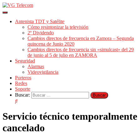
Cambiar
modo
Antenista TDT y Satélite
de
Cómo resintonizar la televisión
navegación
2º Dividendo
Cambios directos de frecuencia en Zamora – Segunda
quincena de Junio 2020
Cambios directos de frecuencia sin «simulcast» del 29
de junio al 5 de julio en ZAMORA
Seguridad
Alarmas
Videovigilancia
Porteros
Redes
Soporte
Buscar:
Servicio técnico temporalmente
cancelado