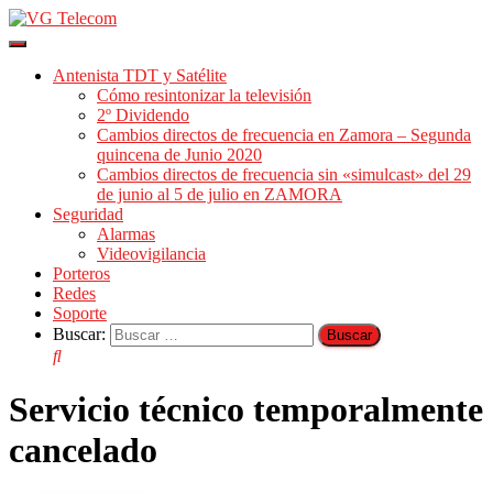
Cambiar
modo
Antenista TDT y Satélite
de
Cómo resintonizar la televisión
navegación
2º Dividendo
Cambios directos de frecuencia en Zamora – Segunda
quincena de Junio 2020
Cambios directos de frecuencia sin «simulcast» del 29
de junio al 5 de julio en ZAMORA
Seguridad
Alarmas
Videovigilancia
Porteros
Redes
Soporte
Buscar:
Servicio técnico temporalmente
cancelado