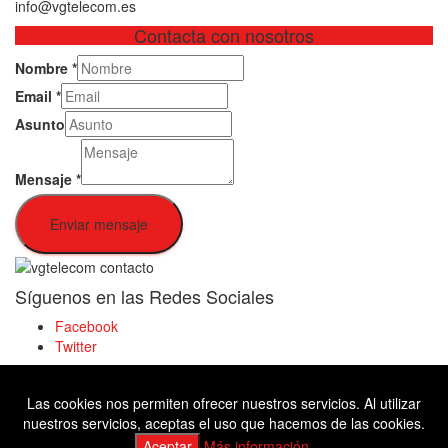
info@vgtelecom.es
Contacta con nosotros
Nombre
*
Email
*
Asunto
Mensaje
*
Enviar mensaje
Síguenos en las Redes Sociales
Facebook
Twitter
Las cookies nos permiten ofrecer nuestros servicios. Al utilizar
Facebook
nuestros servicios, aceptas el uso que hacemos de las cookies.
Twitter
Aceptar
Más información.