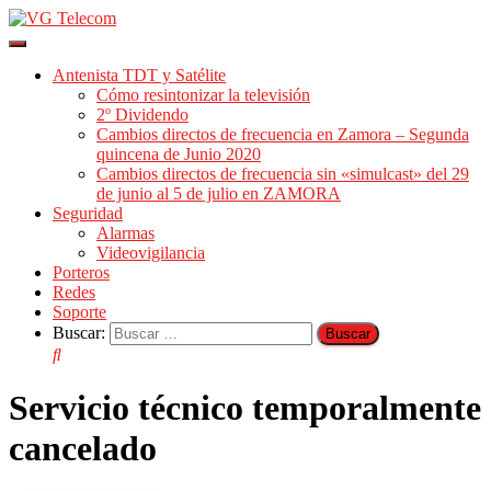
Cambiar
modo
Antenista TDT y Satélite
de
Cómo resintonizar la televisión
navegación
2º Dividendo
Cambios directos de frecuencia en Zamora – Segunda
quincena de Junio 2020
Cambios directos de frecuencia sin «simulcast» del 29
de junio al 5 de julio en ZAMORA
Seguridad
Alarmas
Videovigilancia
Porteros
Redes
Soporte
Buscar:
Servicio técnico temporalmente
cancelado