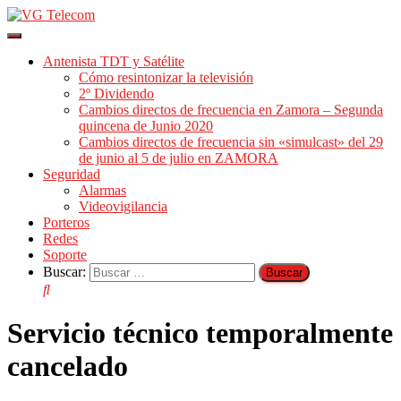
Cambiar
modo
Antenista TDT y Satélite
de
Cómo resintonizar la televisión
navegación
2º Dividendo
Cambios directos de frecuencia en Zamora – Segunda
quincena de Junio 2020
Cambios directos de frecuencia sin «simulcast» del 29
de junio al 5 de julio en ZAMORA
Seguridad
Alarmas
Videovigilancia
Porteros
Redes
Soporte
Buscar:
Servicio técnico temporalmente
cancelado