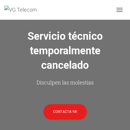
C
A
M
B
Servicio técnico
I
A
temporalmente
R
M
O
cancelado
D
O
D
E
Disculpen las molestias
N
A
V
E
G
CONTACTA YA!
A
C
I