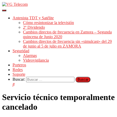
Cambiar
modo
Antenista TDT y Satélite
de
Cómo resintonizar la televisión
navegación
2º Dividendo
Cambios directos de frecuencia en Zamora – Segunda
quincena de Junio 2020
Cambios directos de frecuencia sin «simulcast» del 29
de junio al 5 de julio en ZAMORA
Seguridad
Alarmas
Videovigilancia
Porteros
Redes
Soporte
Buscar:
Servicio técnico temporalmente
cancelado