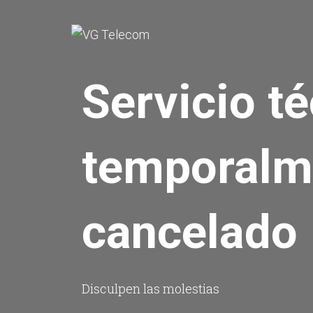
Servicio t
temporalm
cancelado
Disculpen las molestias