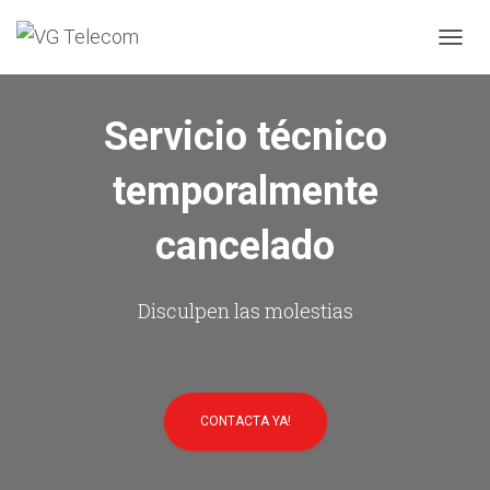
C
A
M
B
Servicio técnico
I
A
temporalmente
R
M
O
cancelado
D
O
D
E
Disculpen las molestias
N
A
V
E
G
CONTACTA YA!
A
C
I