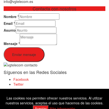
info@vgtelecom.es
Contacta con nosotros
Nombre
*
Email
*
Asunto
Mensaje
*
Enviar mensaje
Síguenos en las Redes Sociales
Facebook
Twitter
Las cookies nos permiten ofrecer nuestros servicios. Al utilizar
Facebook
nuestros servicios, aceptas el uso que hacemos de las cookies.
Twitter
Aceptar
Más información.