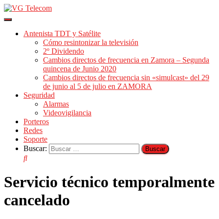
Cambiar
modo
Antenista TDT y Satélite
de
Cómo resintonizar la televisión
navegación
2º Dividendo
Cambios directos de frecuencia en Zamora – Segunda
quincena de Junio 2020
Cambios directos de frecuencia sin «simulcast» del 29
de junio al 5 de julio en ZAMORA
Seguridad
Alarmas
Videovigilancia
Porteros
Redes
Soporte
Buscar:
Servicio técnico temporalmente
cancelado