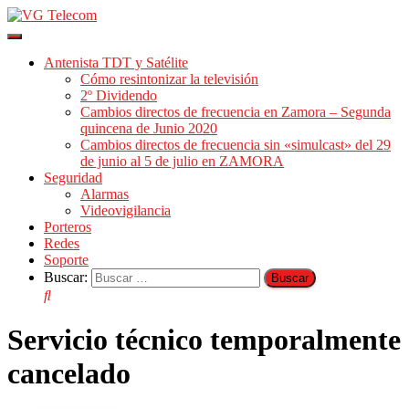
Cambiar
modo
Antenista TDT y Satélite
de
Cómo resintonizar la televisión
navegación
2º Dividendo
Cambios directos de frecuencia en Zamora – Segunda
quincena de Junio 2020
Cambios directos de frecuencia sin «simulcast» del 29
de junio al 5 de julio en ZAMORA
Seguridad
Alarmas
Videovigilancia
Porteros
Redes
Soporte
Buscar:
Servicio técnico temporalmente
cancelado