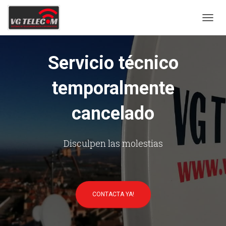
C
A
M
B
Servicio técnico
I
A
temporalmente
R
M
O
cancelado
D
O
D
E
Disculpen las molestias
N
A
V
E
G
CONTACTA YA!
A
C
I