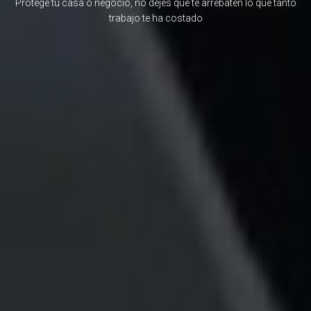
Protege tu casa o negocio, no dejes que te arrebaten lo que tanto
trabajo te ha costado