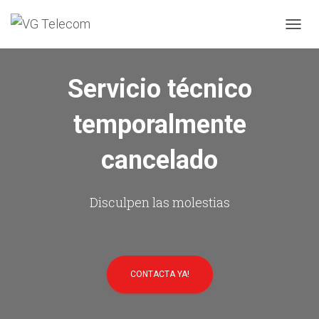
C
A
M
B
Servicio técnico
I
A
temporalmente
R
M
O
cancelado
D
O
D
E
Disculpen las molestias
N
A
V
E
G
CONTACTA YA!
A
C
I