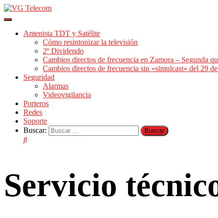
Cambiar
modo
Antenista TDT y Satélite
de
Cómo resintonizar la televisión
navegación
2º Dividendo
Cambios directos de frecuencia en Zamora – Segunda qu
Cambios directos de frecuencia sin «simulcast» del 29 
Seguridad
Alarmas
Videovigilancia
Porteros
Redes
Soporte
Buscar:
Servicio técni