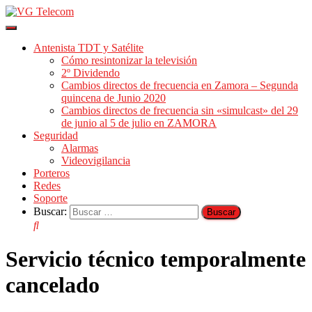
Cambiar
modo
Antenista TDT y Satélite
de
Cómo resintonizar la televisión
navegación
2º Dividendo
Cambios directos de frecuencia en Zamora – Segunda
quincena de Junio 2020
Cambios directos de frecuencia sin «simulcast» del 29
de junio al 5 de julio en ZAMORA
Seguridad
Alarmas
Videovigilancia
Porteros
Redes
Soporte
Buscar:
Servicio técnico temporalmente
cancelado