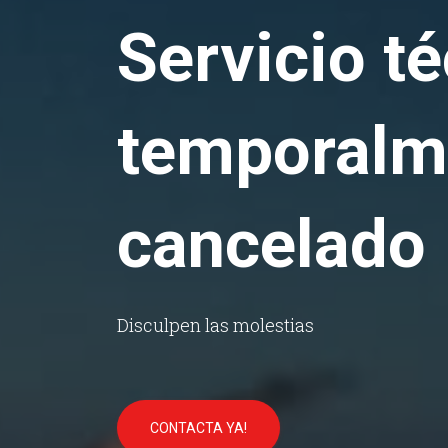
Servicio t
temporalm
cancelado
Disculpen las molestias
CONTACTA YA!