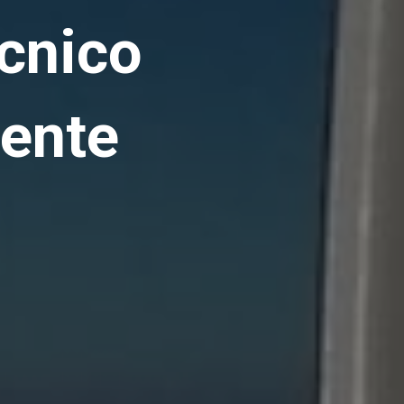
écnico
ente