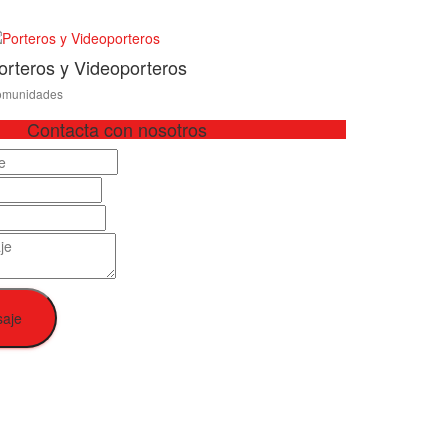
orteros y Videoporteros
munidades
Contacta con nosotros
saje