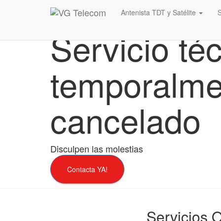
Antenista TDT y Satélite
Servicio té
temporalme
cancelado
Disculpen las molestias
Contacta YA!
Servicios 