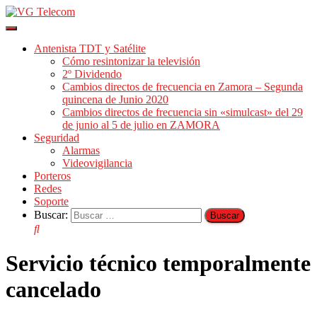
Cambiar
modo
Antenista TDT y Satélite
de
Cómo resintonizar la televisión
navegación
2º Dividendo
Cambios directos de frecuencia en Zamora – Segunda
quincena de Junio 2020
Cambios directos de frecuencia sin «simulcast» del 29
de junio al 5 de julio en ZAMORA
Seguridad
Alarmas
Videovigilancia
Porteros
Redes
Soporte
Buscar:
Servicio técnico temporalmente
cancelado