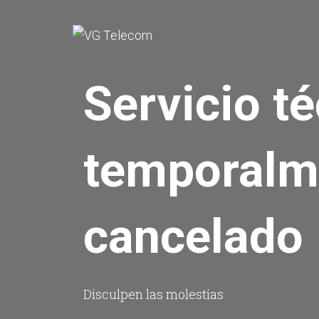
Servicio t
temporalm
cancelado
Disculpen las molestias