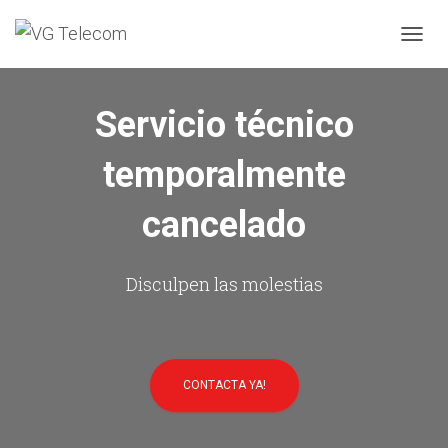
C
A
M
B
Servicio técnico
I
A
temporalmente
R
M
O
cancelado
D
O
D
E
Disculpen las molestias
N
A
V
E
G
CONTACTA YA!
A
C
I