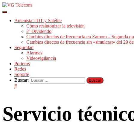
Cambiar
modo
Antenista TDT y Satélite
de
Cómo resintonizar la televisión
navegación
2º Dividendo
Cambios directos de frecuencia en Zamora – Segunda qu
Cambios directos de frecuencia sin «simulcast» del 29 
Seguridad
Alarmas
Videovigilancia
Porteros
Redes
Soporte
Buscar:
Servicio técni