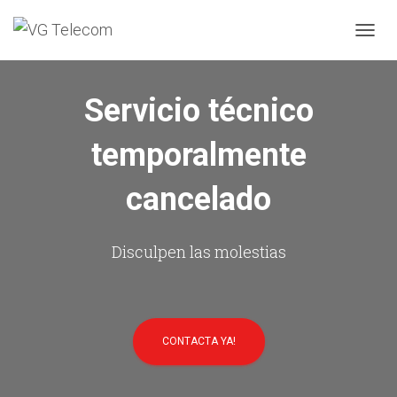
C
A
M
B
Servicio técnico
I
A
temporalmente
R
M
O
cancelado
D
O
D
E
Disculpen las molestias
N
A
V
E
G
CONTACTA YA!
A
C
I