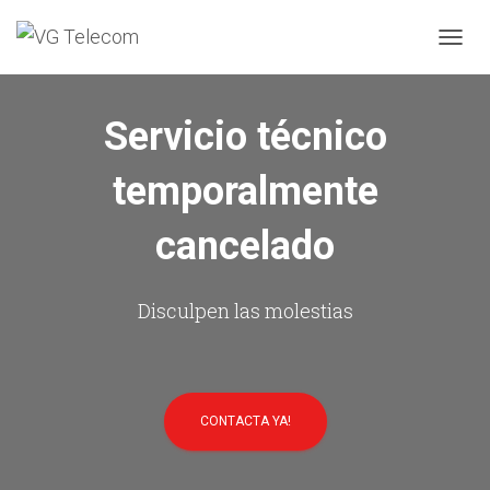
C
A
M
B
Servicio técnico
I
A
temporalmente
R
M
O
cancelado
D
O
D
E
Disculpen las molestias
N
A
V
E
G
CONTACTA YA!
A
C
I